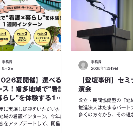
事務局
事務局
6月2日
2025年12月9日
2026夏開催】選べる3
【登壇事例】セミ
ース！幡多地域で“看護
演会
暮らし”を体験する1週
公立・民間協働型の「地
インターン
推進法人はたまるパート
度に実施し好評をいただいた、
多くの方々から、その理
地域の看護インターン。今年度
経緯等に高い関心をもっ
容をアップデートして、開催が
ており これまでも各種セ
しました！ 「はたまるパートナ