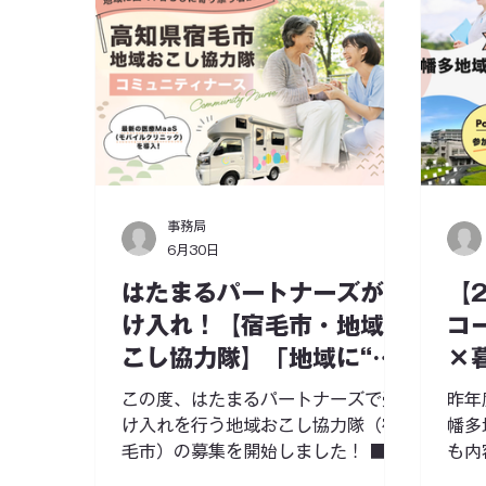
事務局
6月30日
はたまるパートナーズが受
【
け入れ！【宿毛市・地域お
コ
こし協力隊】「地域に“会
×
いに行く看護”をつく
間
この度、はたまるパートナーズで受
昨年
る。」宿毛発・モバイルク
け入れを行う地域おこし協力隊（宿
幡多
毛市）の募集を開始しました！ ■募
も内
リニック×コミュニティナ
集背景 高知県宿毛市は、高齢化が進
決定