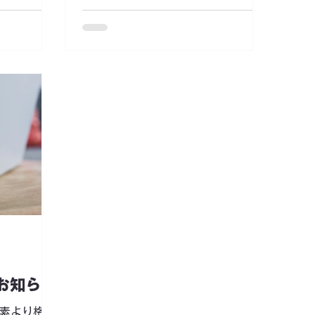
などご報告
回、そんな「はたまるパートナー
。 ◆取組
ズ」に参画している病院のお仕事
R7.8.23
と、幡多地域の暮らしをお試しでき
万十市
るインターンを開催することになり
学会高知学術
ました。まずは詳しく話を聞いてか
 高知県医療勤
ら申し込みたいという方向けにオン
7.10.30
ライン説明会を開催しますので、ぜ
 群馬県 Ｒ
ひお気軽にご参加ください。 【アー
日本医業経営コ
カイブ動画公開中↓】 ◆はたまるパ
高松大会 香
ートナーズインターンとは？ 幡多地
 高知県国保
域の病院の人材確保と受入後のミス
2.22（予
マッチ防止を目的として、移住希望
会 徳島県
者が実際に現地で活動しながら、地
域や病院に自分がマッチしているか
をお試しできるプログラムです。 ※
インターンの詳細は こちら ■説明会
に参加すると、こんな疑問や不安が
お知らせ
解消できます！ ・幡多地域ってそも
平素より格別
そもどんなところ…？ ・はたまるパ