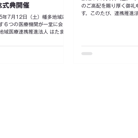
念式典開催
のご高配を賜り厚く御礼
聞いてみたい」 「応募する前に
す。このたび、連携推進
点を解消しておきたい」 そんな
25年7月12日（土）幡多地域に
るパートナーズ」のホー
けに、オンラインでの個別相談
す６つの医療機関が一堂に会
公開いたしました。今後
け付けています。 応募を前提と
地域医療連携推進法人 はたまる
のお役に立てる情報発信
ものではありませんので、「少
トナーズ の設立記念式典を開催
いります。
になる」という段階でも大歓迎
しました。 地域の医療体制の強
。実際の活動
向けた新たな一歩となりました
第1部：発足記念式典（15:30
.