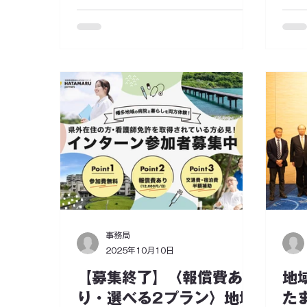
ース募集
む中で、医療へのアクセスや地域で
ーズ
の健康支援が課題となっています。
部）
特に、交通手段の制約などにより、
モッ
「体調が悪くても病院に行けない」
る法
といった状況も少なくありません。
央部
こうした課題に対して、地域医療連
地域
携推進法人と医療機関が連携し、モ
りが
バイルクリニックや地域での健康支
景の
援活動を通じて、“地域に出ていく医
ケア
療”の仕組みづくりに取り組んでいま
内の
す。 本ミッションは、その中心とな
みを
る人材の募集です。 ■ミッション
幡多
“病院に来る前”に関わる看護を、地
る1
域で実現する。 宿毛市では、高齢化
ます
事務局
や移動手段の制限から、 「具合が悪
ぜひ
2025年10月10日
くてもすぐ病院へ行けない」「ちょ
◆応
っとした悩みを話せる人が近くにい
中！
【募集終了】〈報償費あ
地
ない」といった、 心細さを抱えたま
ど、
り・選べる2プラン〉地域
た
ま暮らしている方が少なくありませ
募集