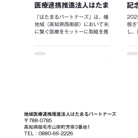
医療連携推進法人はたまる
記
ん。 そこで必要なのは、“待つ医
しく
パートナーズ インターン
療”ではなく、“会いに行く医療”。 本
疑問
「はたまるパートナーズ」は、幡多
20
ミッションでは、看護師として地域
方向
参加者募集中！
地域（高知県西南部）において未来
根ざ
に入り込み、住民との関わりの中で
も受
に繋ぐ医療をモットーに取組を推進
し、
健康を支えながら、医療につなぐ役
した
する地域医療連携推進法人です。 高
パー
割を担います。さらに、モバイルク
し気
知県の幡多地域においては、県の中
いた
リ
です
央部から遠距離であるという特性
化に
上、地域内で救急医療を始めとした
。 
二次医療を完結させることが求めら
～）..
れており、まちづくりの観点からも
住み慣れた地域で暮らし続けられる
体制の確立が必要となっておりま
す。 そのような状況下において医療
を基軸として地域包括ケアシステム
構築の取組を推進すべく、令和７年
地域医療連携推進法人はたまるパートナーズ
３月２８日に管内６医療機関の参加
〒788-0785
高知県宿毛市山奈町芳奈3番地1
により、県内初となる公立病院参加
TEL：0880-66-2226
型の地域医療連携推進法人「はたま