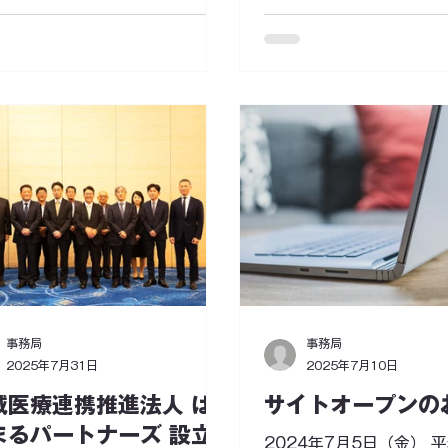
で、法人の目指すべき姿
」は、高知県幡多地域（県西南
させていただいております
において、“未来に繋ぐ医療”を
経過 日時 セミナー名 会場 
トーに地域医療の連携を推進す
高知県国保病院研修会 四
人です。幡多地域では、県の中
R7.8.24 マネジメント
から距離があるという特性上、
集会 高知市 R7.10.18
内で医療を完結させる体制づく
務環境改善研修会 高知市 Ｒ
求められています。こうした背
～31 全国自治体病院学会
もと、医療を軸とした地域包括
7.11.14 JAHMC（
の構築を進めるため、幡多地域
ンサルタント協会）学会
６つ病院が連携しながら取り組
川県 Ｒ8.2.21（予定）
進めています。 今回は、そんな
地域医療学会 高知市 Ｒ8.
地域の医療と暮らしを体験でき
定） 老年医学会四国地方
週間の看護インターンを開催し
報告風景
！ 少しでもご興味のある方は、
事務局
事務局
お気軽にお申し込みください。
2025年7月31日
2025年7月10日
募前のオンライン相談も受付
 「インターンに興味はあるけ
域医療連携推進法人 は
サイトオープンの
自分に合うか不安…」 「まずは
まるパートナーズ 設立
2024年7月5日（金） 
している病院や地域について詳