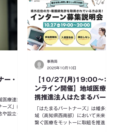
事務局
2025年10月10日
ナー・講
【10/27(月)19:00〜オ
ンライン開催】地域医療連
携推進法人はたまるパート
域医療連携
ナーズインターン募集説明
ナーズ」は
「はたまるパートナーズ」は幡多地
念や設立の
会
域（高知県西南部）において未来に
ていただい
繋ぐ医療をモットーに取組を推進す
ミナー等
る地域医療連携推進法人です。 今