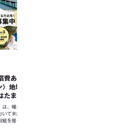
償費あ
ン〉地域
はたまる
ンターン
」は、幡多
おいて未来
取組を推進
です。 高