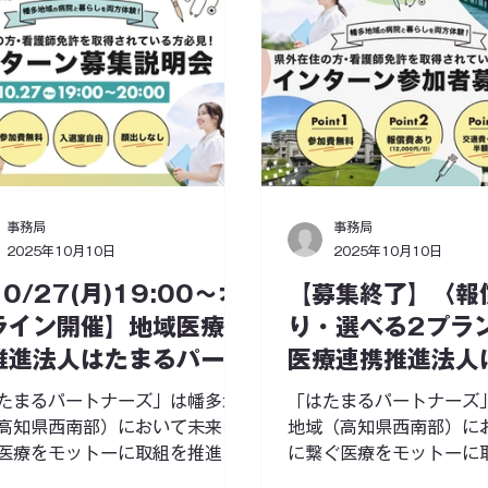
事務局
事務局
2025年10月10日
2025年10月10日
0/27(月)19:00〜オ
【募集終了】〈報
ライン開催】地域医療連
り・選べる2プラ
推進法人はたまるパート
医療連携推進法人
ーズインターン募集説明
パートナーズ イ
たまるパートナーズ」は幡多地
「はたまるパートナーズ
参加者募集中！
高知県西南部）において未来に
地域（高知県西南部）に
医療をモットーに取組を推進す
に繋ぐ医療をモットーに
域医療連携推進法人です。 今
する地域医療連携推進法人