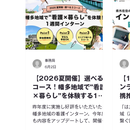
事務局
6月2日
【2026夏開催】選べる3
【1
コース！幡多地域で“看護
ン
×暮らし”を体験する1週
携
間インターン
ナ
昨年度に実施し好評をいただいた、
「は
会
幡多地域の看護インターン。今年度
域（
も内容をアップデートして、開催が
繋ぐ
決定しました！ 「はたまるパートナ
る地